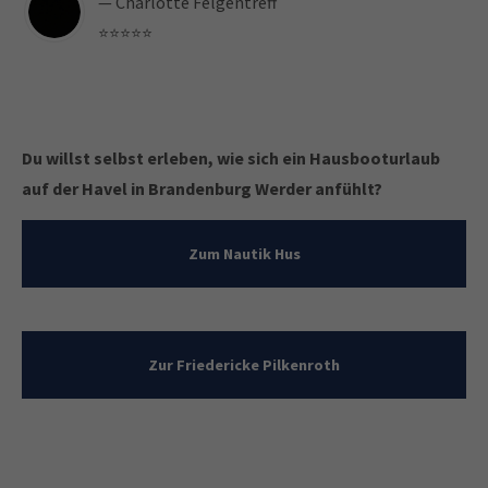
— Charlotte Felgentreff
⭐️⭐️⭐️⭐️⭐️
Du willst selbst erleben, wie sich ein Hausbooturlaub
auf der Havel in Brandenburg Werder anfühlt?
Zum Nautik Hus
Zur Friedericke Pilkenroth