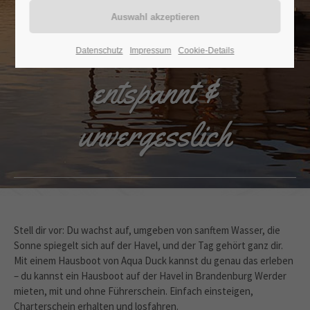
hier – ohne
Führerschein,
Datenschutz
Impressum
Cookie-Details
entspannt &
unvergesslich
Stell dir vor: Du wachst auf, umgeben von sanftem Wasser, die
Sonne spiegelt sich auf der Havel, und der Tag gehört ganz dir.
Mit einem Hausboot von Aqua Duck kannst du genau das erleben
– du kannst ein Hausboot auf der Havel in Brandenburg Werder
mieten, mit und ohne Führerschein. Einfach einsteigen,
Charterschein erhalten und losfahren.