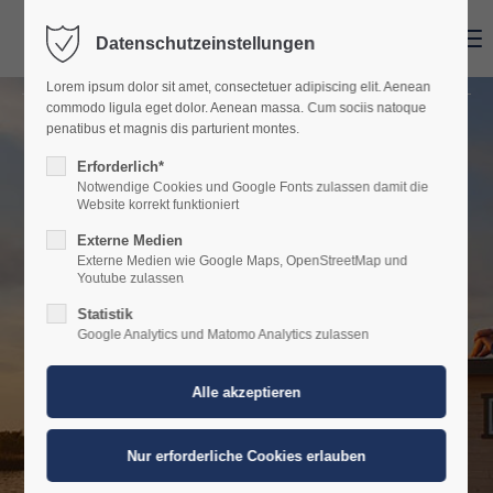
Menu
Datenschutzeinstellungen
Der Eintrag "offcanvas-col1" existiert leider nicht.
Lorem ipsum dolor sit amet, consectetuer adipiscing elit. Aenean
commodo ligula eget dolor. Aenean massa. Cum sociis natoque
Der Eintrag "offcanvas-col2" existiert leider nicht.
penatibus et magnis dis parturient montes.
Hausboot mieten auf
Erforderlich*
Notwendige Cookies und Google Fonts zulassen damit die
Der Eintrag "offcanvas-col3" existiert leider nicht.
der Havel in Werder
Website korrekt funktioniert
Externe Medien
Externe Medien wie Google Maps, OpenStreetMap und
Der Eintrag "offcanvas-col4" existiert leider nicht.
Brandenburg - mit
Youtube zulassen
Statistik
Google Analytics und Matomo Analytics zulassen
Aqua Duck Dein
Abenteuer beginnt