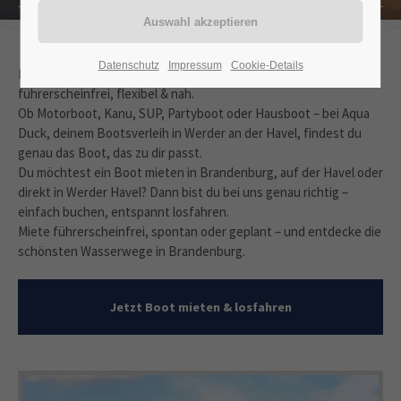
Datenschutz
Impressum
Cookie-Details
Dein Startpunkt für unvergessliche Tage auf dem Wasser –
führerscheinfrei, flexibel & nah.
Ob Motorboot, Kanu, SUP, Partyboot oder Hausboot – bei Aqua
Duck, deinem Bootsverleih in Werder an der Havel, findest du
genau das Boot, das zu dir passt.
Du möchtest ein Boot mieten in Brandenburg, auf der Havel oder
direkt in Werder Havel? Dann bist du bei uns genau richtig –
einfach buchen, entspannt losfahren.
Miete führerscheinfrei, spontan oder geplant – und entdecke die
schönsten Wasserwege in Brandenburg.
Jetzt Boot mieten & losfahren