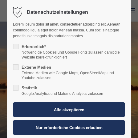
Menu
Datenschutzeinstellungen
Der Eintrag "offcanvas-col1" existiert leider nicht.
Lorem ipsum dolor sit amet, consectetuer adipiscing elit. Aenean
commodo ligula eget dolor. Aenean massa. Cum sociis natoque
Der Eintrag "offcanvas-col2" existiert leider nicht.
penatibus et magnis dis parturient montes.
Bootsverleih in
Erforderlich*
Notwendige Cookies und Google Fonts zulassen damit die
Der Eintrag "offcanvas-col3" existiert leider nicht.
Werder Havel
Website korrekt funktioniert
Externe Medien
Externe Medien wie Google Maps, OpenStreetMap und
Der Eintrag "offcanvas-col4" existiert leider nicht.
Brandenburg –
Youtube zulassen
Statistik
Google Analytics und Matomo Analytics zulassen
entdecke die Havel
mit Aqua Duck